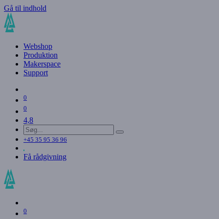
Gå til indhold
Webshop
Produktion
Makerspace
Support
0
0
4,8
+45 35 95 36 96
Få rådgivning
0