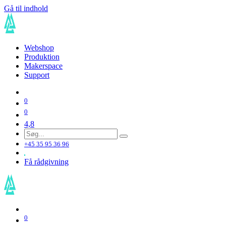
Gå til indhold
Webshop
Produktion
Makerspace
Support
0
0
4,8
+45 35 95 36 96
Få rådgivning
0