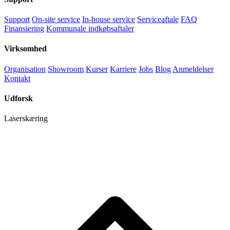
Support
On-site service
In-house service
Serviceaftale
FAQ
Finansiering
Kommunale indkøbsaftaler
Virksomhed
Organisation
Showroom
Kurser
Karriere
Jobs
Blog
Anmeldelser
Kontakt
Udforsk
Laserskæring