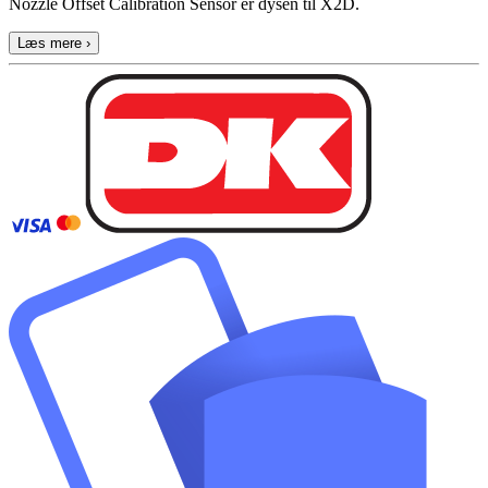
Nozzle Offset Calibration Sensor er dysen til X2D.
Læs mere ›