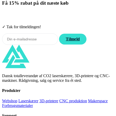
Få
15% rabat
på dit næste køb
Tilmeld nyhedsbrevet. Rabatten gælder forbrugsmaterialer. Afmeld
når som helst.
✓ Tak for tilmeldingen!
Tilmeld
Dansk totalleverandør af CO2 laserskærere, 3D-printere og CNC-
maskiner. Rådgivning, salg og service fra ét sted.
Produkter
Webshop
Laserskærer
3D-printere
CNC produktion
Makerspace
Forbrugsmaterialer
Support