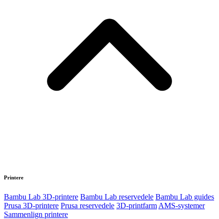
Printere
Bambu Lab 3D-printere
Bambu Lab reservedele
Bambu Lab guides
Prusa 3D-printere
Prusa reservedele
3D-printfarm
AMS-systemer
Sammenlign printere