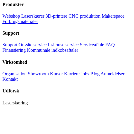
Produkter
Webshop
Laserskærer
3D-printere
CNC produktion
Makerspace
Forbrugsmaterialer
Support
Support
On-site service
In-house service
Serviceaftale
FAQ
Finansiering
Kommunale indkøbsaftaler
Virksomhed
Organisation
Showroom
Kurser
Karriere
Jobs
Blog
Anmeldelser
Kontakt
Udforsk
Laserskæring