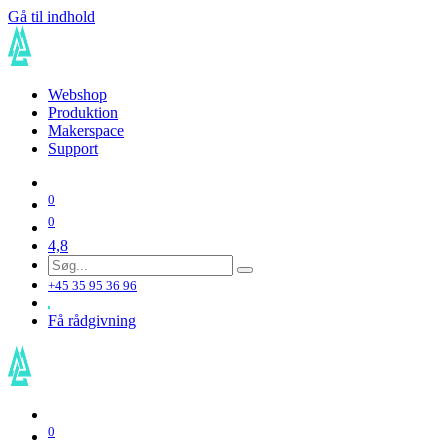
Gå til indhold
Webshop
Produktion
Makerspace
Support
0
0
4,8
+45 35 95 36 96
Få rådgivning
0