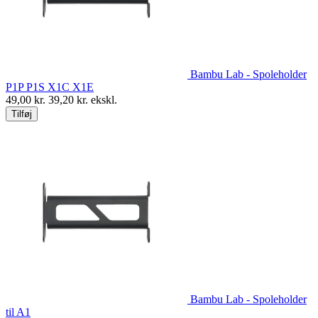
Bambu Lab - Spoleholder
P1P P1S X1C X1E
49,00
kr.
39,20
kr. ekskl.
Tilføj
Bambu Lab - Spoleholder
til A1