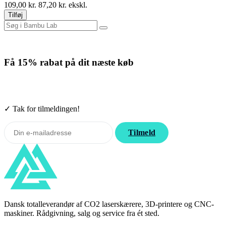
109,00
kr.
87,20
kr. ekskl.
Tilføj
Få
15% rabat
på dit næste køb
Tilmeld nyhedsbrevet. Rabatten gælder forbrugsmaterialer. Afmeld
når som helst.
✓ Tak for tilmeldingen!
Tilmeld
Dansk totalleverandør af CO2 laserskærere, 3D-printere og CNC-
maskiner. Rådgivning, salg og service fra ét sted.