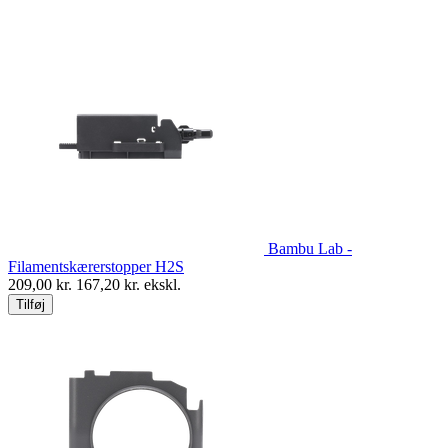
Bambu Lab - Kabelkæde
til H2S
189,00
kr.
151,20
kr. ekskl.
Tilføj
Bambu Lab -
Filamentskærerstopper H2S
209,00
kr.
167,20
kr. ekskl.
Tilføj