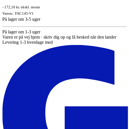
215,20
kr.
215,20
kr.
Inkl. moms
215,20
kr.
Inkl. moms
-
172,16 kr.
ekskl. moms
Varenr.:
FAC145-V1
På lager om 3-5 uger
På lager om 1-3 uger
Varen er på vej hjem · skriv dig op og få besked når den lander
Levering 1-3 hverdage med