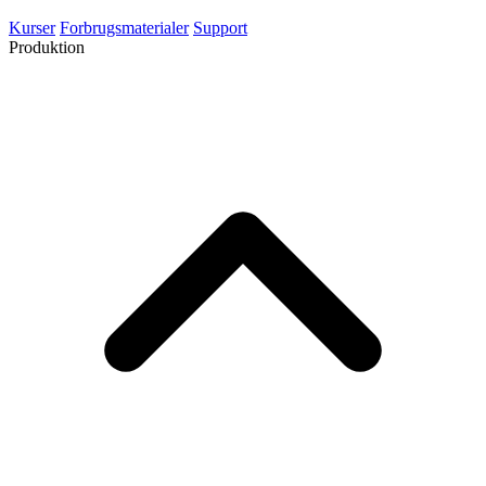
Laserskærere
3D-printere
CNC-fræsere
Kom i gang
Kurser
Forbrugsmaterialer
Support
Produktion