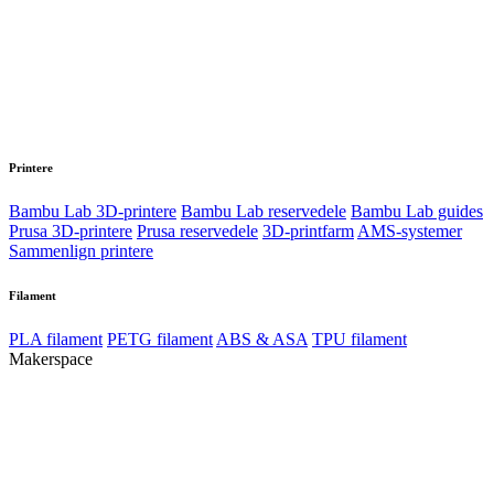
Printere
Bambu Lab 3D-printere
Bambu Lab reservedele
Bambu Lab guides
Prusa 3D-printere
Prusa reservedele
3D-printfarm
AMS-systemer
Sammenlign printere
Filament
PLA filament
PETG filament
ABS & ASA
TPU filament
Makerspace