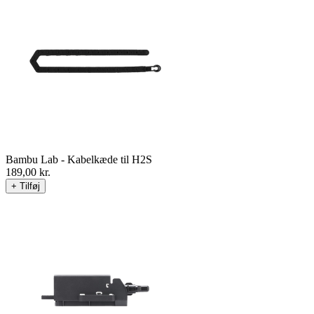
Vægt ca. 1,78 kg (sæt)
OBS: kun til H2S
Bambu Lab - Kabelkæde til H2S
189,00
kr.
+ Tilføj