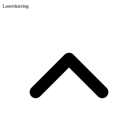
Organisation
Showroom
Kurser
Karriere
Jobs
Blog
Anmeldelser
Kontakt
Udforsk
Laserskæring