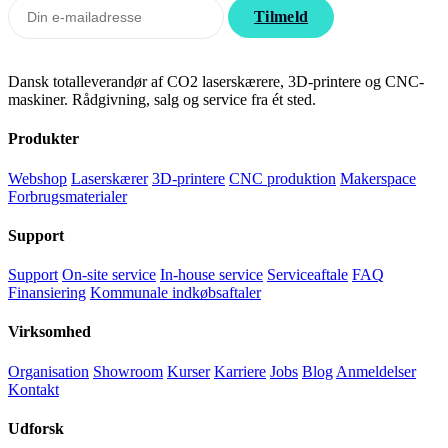
Tilmeld nyhedsbrevet. Rabatten gælder forbrugsmaterialer. Afmeld
når som helst.
✓ Tak for tilmeldingen!
Tilmeld
Dansk totalleverandør af CO2 laserskærere, 3D-printere og CNC-
maskiner. Rådgivning, salg og service fra ét sted.
Produkter
Webshop
Laserskærer
3D-printere
CNC produktion
Makerspace
Forbrugsmaterialer
Support
Support
On-site service
In-house service
Serviceaftale
FAQ
Finansiering
Kommunale indkøbsaftaler
Virksomhed