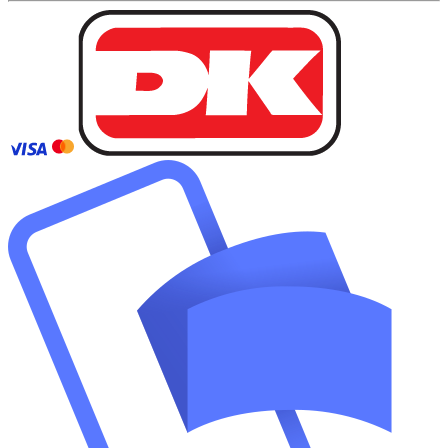
lagforskydninger og støj, og så skal den skiftes. Original rem, der
passer til H2S.
Læs mere ›