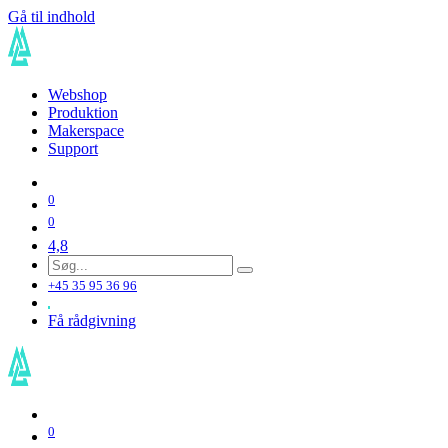
Gå til indhold
Webshop
Produktion
Makerspace
Support
0
0
4,8
+45 35 95 36 96
Få rådgivning
0