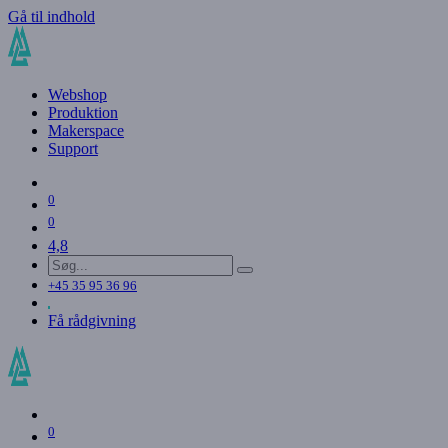
Gå til indhold
Webshop
Produktion
Makerspace
Support
0
0
4,8
+45 35 95 36 96
Få rådgivning
0