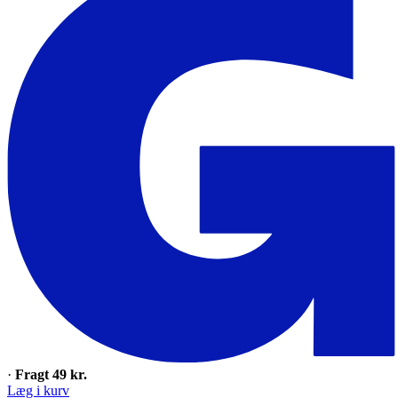
·
Fragt 49 kr.
Læg i kurv