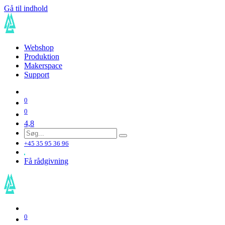
Gå til indhold
Webshop
Produktion
Makerspace
Support
0
0
4,8
+45 35 95 36 96
Få rådgivning
0