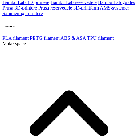
Bambu Lab 3D-printere
Bambu Lab reservedele
Bambu Lab guides
Prusa 3D-printere
Prusa reservedele
3D-printfarm
AMS-systemer
Sammenlign printere
Filament
PLA filament
PETG filament
ABS & ASA
TPU filament
Makerspace