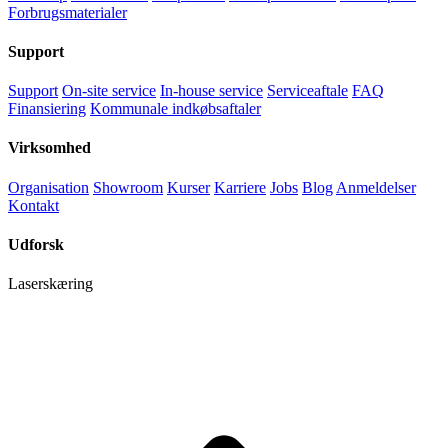
Forbrugsmaterialer
Support
Support
On-site service
In-house service
Serviceaftale
FAQ
Finansiering
Kommunale indkøbsaftaler
Virksomhed
Organisation
Showroom
Kurser
Karriere
Jobs
Blog
Anmeldelser
Kontakt
Udforsk
Laserskæring