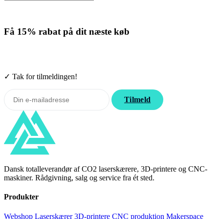
Få
15% rabat
på dit næste køb
Tilmeld nyhedsbrevet. Rabatten gælder forbrugsmaterialer. Afmeld
når som helst.
✓ Tak for tilmeldingen!
Tilmeld
Dansk totalleverandør af CO2 laserskærere, 3D-printere og CNC-
maskiner. Rådgivning, salg og service fra ét sted.
Produkter
Webshop
Laserskærer
3D-printere
CNC produktion
Makerspace