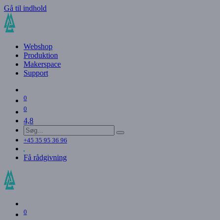
Gå til indhold
Webshop
Produktion
Makerspace
Support
0
0
4,8
+45 35 95 36 96
Få rådgivning
0