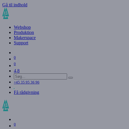
Gå til indhold
Webshop
Produktion
Makerspace
Support
0
0
4,8
+45 35 95 36 96
Få rådgivning
0