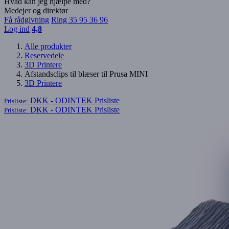
Hvad kan jeg hjælpe med?
Medejer og direktør
Få rådgivning
Ring 35 95 36 96
Log ind
4,8
Alle produkter
Reservedele
3D Printere
Afstandsclips til blæser til Prusa MINI
3D Printere
DKK - ODINTEK
Prisliste
Prisliste:
DKK - ODINTEK
Prisliste
Prisliste: