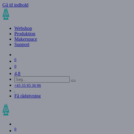
Gå til indhold
Webshop
Produktion
Makerspace
Support
0
0
4,8
+45 35 95 36 96
Få rådgivning
0