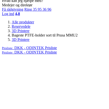
Hvad kan jeg hjælpe med?
Medejer og direktør
Få rådgivning
Ring 35 95 36 96
Log ind
4,8
Alle produkter
Reservedele
3D Printere
Bageste PTFE-holder sort til Prusa MMU2
3D Printere
DKK - ODINTEK
Prisliste
Prisliste:
DKK - ODINTEK
Prisliste
Prisliste: