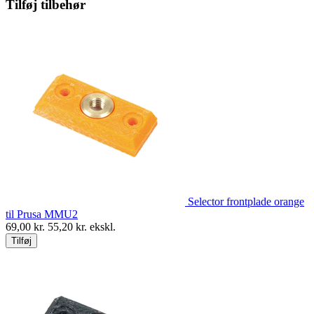
Tilføj tilbehør
Selector frontplade orange
til Prusa MMU2
69,00
kr.
55,20
kr. ekskl.
Tilføj