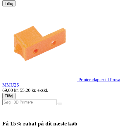
Tilføj
Printeradapter til Prusa
MMU2S
69,00
kr.
55,20
kr. ekskl.
Tilføj
Få
15% rabat
på dit næste køb