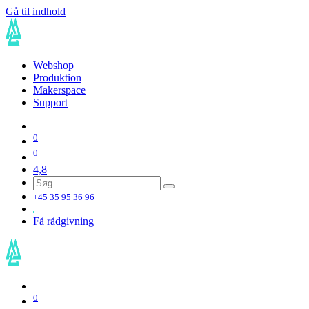
Gå til indhold
Webshop
Produktion
Makerspace
Support
0
0
4,8
+45 35 95 36 96
Få rådgivning
0