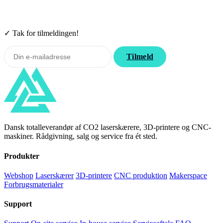
Tilmeld nyhedsbrevet. Rabatten gælder forbrugsmaterialer. Afmeld
når som helst.
✓ Tak for tilmeldingen!
Tilmeld
Dansk totalleverandør af CO2 laserskærere, 3D-printere og CNC-
maskiner. Rådgivning, salg og service fra ét sted.
Produkter
Webshop
Laserskærer
3D-printere
CNC produktion
Makerspace
Forbrugsmaterialer
Support