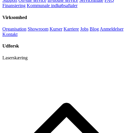
Support
On-site service
In-house service
Serviceaftale
FAQ
Finansiering
Kommunale indkøbsaftaler
Virksomhed
Organisation
Showroom
Kurser
Karriere
Jobs
Blog
Anmeldelser
Kontakt
Udforsk
Laserskæring