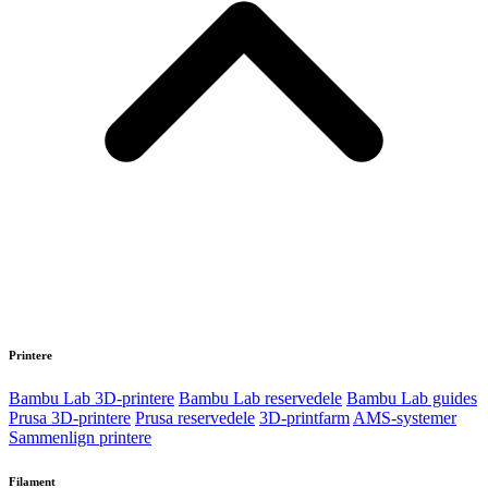
Printere
Bambu Lab 3D-printere
Bambu Lab reservedele
Bambu Lab guides
Prusa 3D-printere
Prusa reservedele
3D-printfarm
AMS-systemer
Sammenlign printere
Filament