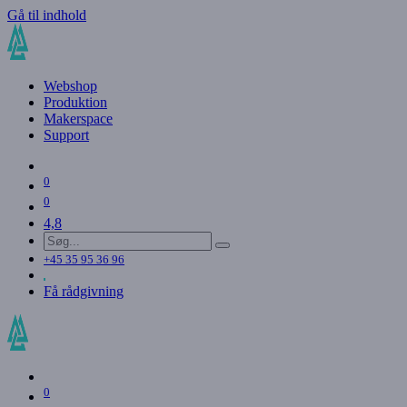
Gå til indhold
Webshop
Produktion
Makerspace
Support
0
0
4,8
+45 35 95 36 96
Få rådgivning
0