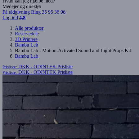
Hvad kan jeg hjælpe med?
Medejer og direktør
Få rådgivning
Ring 35 95 36 96
Log ind
4,8
Alle produkter
Reservedele
3D Printere
Bambu Lab
Bambu Lab - Motion-Activated Sound and Light Props Kit
Bambu Lab
DKK - ODINTEK
Prisliste
Prisliste:
DKK - ODINTEK
Prisliste
Prisliste: