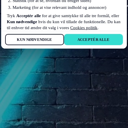
Statistik (for at se, hvordan du bruger siden)
Marketing (for at vise relevant indhold og annoncer)
Tryk
Acceptér alle
for at give samtykke til alle tre formål, eller
Kun nødvendige
hvis du kun vil tillade de funktionelle. Du kan
til enhver tid ændre dit valg i vores
Cookies politik
.
KUN NØDVENDIGE
ACCEPTÉR ALLE