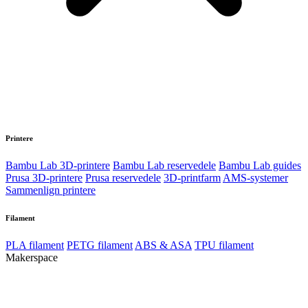
Printere
Bambu Lab 3D-printere
Bambu Lab reservedele
Bambu Lab guides
Prusa 3D-printere
Prusa reservedele
3D-printfarm
AMS-systemer
Sammenlign printere
Filament
PLA filament
PETG filament
ABS & ASA
TPU filament
Makerspace