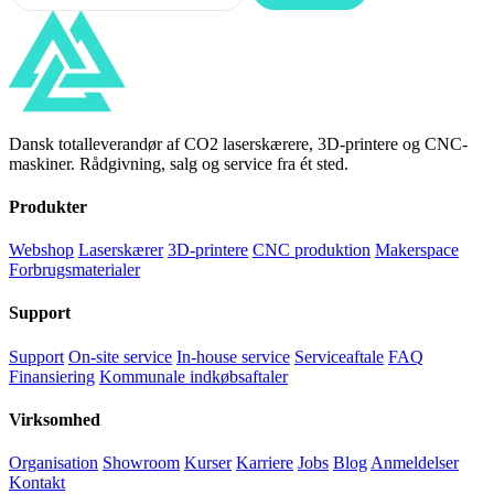
Dansk totalleverandør af CO2 laserskærere, 3D-printere og CNC-
maskiner. Rådgivning, salg og service fra ét sted.
Produkter
Webshop
Laserskærer
3D-printere
CNC produktion
Makerspace
Forbrugsmaterialer
Support
Support
On-site service
In-house service
Serviceaftale
FAQ
Finansiering
Kommunale indkøbsaftaler
Virksomhed
Organisation
Showroom
Kurser
Karriere
Jobs
Blog
Anmeldelser
Kontakt