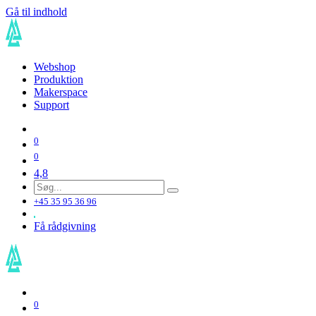
Gå til indhold
Webshop
Produktion
Makerspace
Support
0
0
4,8
+45 35 95 36 96
Få rådgivning
0