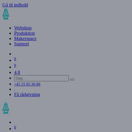
Gå til indhold
Webshop
Produktion
Makerspace
Support
0
0
4,8
+45 35 95 36 96
Få rådgivning
0