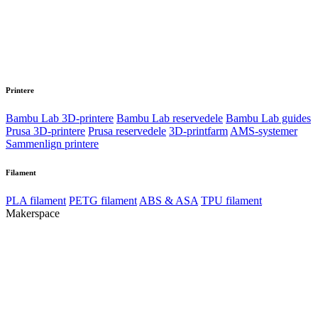
Printere
Bambu Lab 3D-printere
Bambu Lab reservedele
Bambu Lab guides
Prusa 3D-printere
Prusa reservedele
3D-printfarm
AMS-systemer
Sammenlign printere
Filament
PLA filament
PETG filament
ABS & ASA
TPU filament
Makerspace