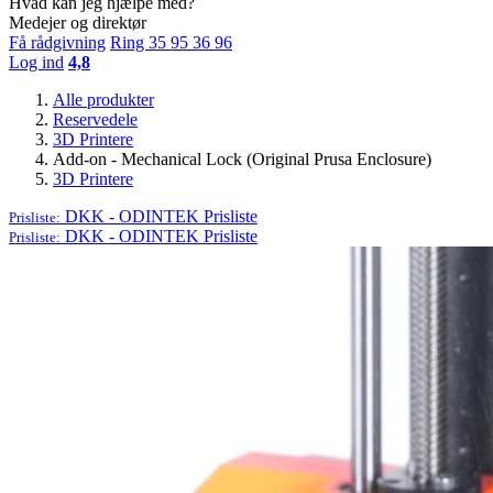
Hvad kan jeg hjælpe med?
Medejer og direktør
Få rådgivning
Ring 35 95 36 96
Log ind
4,8
Alle produkter
Reservedele
3D Printere
Add-on - Mechanical Lock (Original Prusa Enclosure)
3D Printere
DKK - ODINTEK
Prisliste
Prisliste:
DKK - ODINTEK
Prisliste
Prisliste: