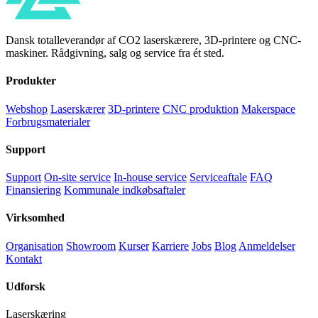
Dansk totalleverandør af CO2 laserskærere, 3D-printere og CNC-
maskiner. Rådgivning, salg og service fra ét sted.
Produkter
Webshop
Laserskærer
3D-printere
CNC produktion
Makerspace
Forbrugsmaterialer
Support
Support
On-site service
In-house service
Serviceaftale
FAQ
Finansiering
Kommunale indkøbsaftaler
Virksomhed
Organisation
Showroom
Kurser
Karriere
Jobs
Blog
Anmeldelser
Kontakt
Udforsk
Laserskæring