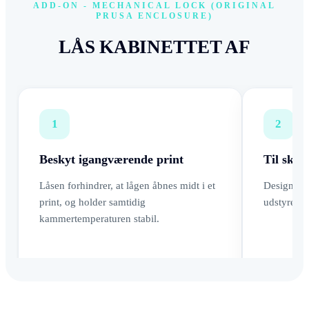
ADD-ON - MECHANICAL LOCK (ORIGINAL
PRUSA ENCLOSURE)
LÅS KABINETTET AF
1
2
Beskyt igangværende print
Til skol
Låsen forhindrer, at lågen åbnes midt i et
Designet t
print, og holder samtidig
udstyret.
kammertemperaturen stabil.