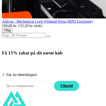
Add-on - Mechanical Lock (Original Prusa MINI Enclosure)
169,00
kr.
135,20
kr. ekskl.
Tilføj
Få
15% rabat
på dit næste køb
Tilmeld nyhedsbrevet. Rabatten gælder forbrugsmaterialer. Afmeld
når som helst.
✓ Tak for tilmeldingen!
Tilmeld