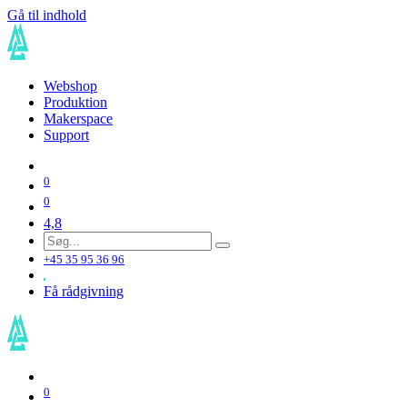
Gå til indhold
Webshop
Produktion
Makerspace
Support
0
0
4,8
+45 35 95 36 96
Få rådgivning
0