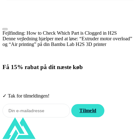
Fejlfinding: How to Check Which Part is Clogged in H2S
Denne vejledning hjælper med at løse: “Extruder motor overload”
og “Air printing” på din Bambu Lab H2S 3D printer
Få
15% rabat
på dit næste køb
Tilmeld nyhedsbrevet. Rabatten gælder forbrugsmaterialer. Afmeld
når som helst.
✓ Tak for tilmeldingen!
Tilmeld