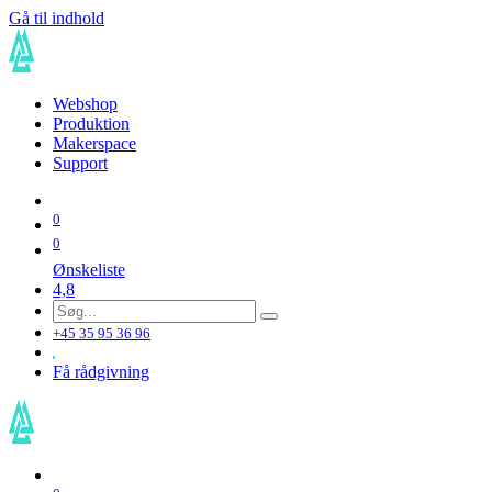
Gå til indhold
Webshop
Produktion
Makerspace
Support
0
0
Ønskeliste
4,8
+45 35 95 36 96
Få rådgivning