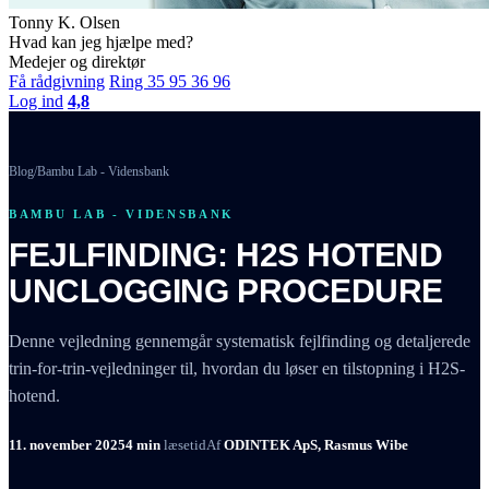
Tonny K. Olsen
Hvad kan jeg hjælpe med?
Medejer og direktør
Få rådgivning
Ring 35 95 36 96
Log ind
4,8
Blog
/
Bambu Lab - Vidensbank
BAMBU LAB - VIDENSBANK
FEJLFINDING: H2S HOTEND
UNCLOGGING PROCEDURE
Denne vejledning gennemgår systematisk fejlfinding og detaljerede
trin-for-trin-vejledninger til, hvordan du løser en tilstopning i H2S-
hotend.
11. november 2025
4 min
læsetid
Af
ODINTEK ApS, Rasmus Wibe