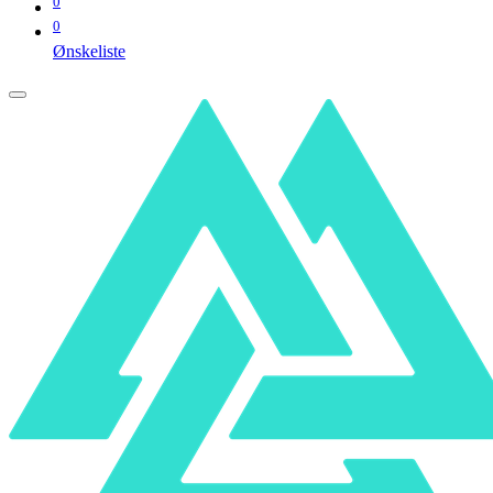
0
0
Ønskeliste