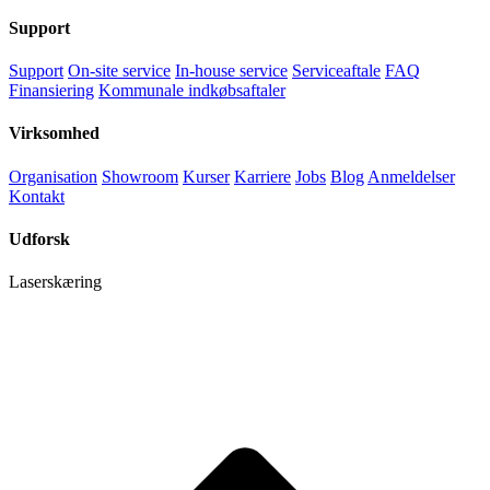
Support
Support
On-site service
In-house service
Serviceaftale
FAQ
Finansiering
Kommunale indkøbsaftaler
Virksomhed
Organisation
Showroom
Kurser
Karriere
Jobs
Blog
Anmeldelser
Kontakt
Udforsk
Laserskæring