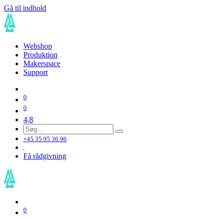
Gå til indhold
Webshop
Produktion
Makerspace
Support
0
0
4,8
+45 35 95 36 96
Få rådgivning
0