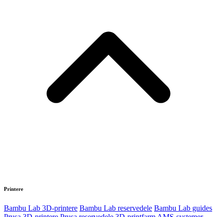
Printere
Bambu Lab 3D-printere
Bambu Lab reservedele
Bambu Lab guides
Prusa 3D-printere
Prusa reservedele
3D-printfarm
AMS-systemer