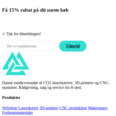
Få
15% rabat
på dit næste køb
Tilmeld nyhedsbrevet. Rabatten gælder forbrugsmaterialer. Afmeld
når som helst.
✓ Tak for tilmeldingen!
Tilmeld
Dansk totalleverandør af CO2 laserskærere, 3D-printere og CNC-
maskiner. Rådgivning, salg og service fra ét sted.
Produkter
Webshop
Laserskærer
3D-printere
CNC produktion
Makerspace
Forbrugsmaterialer