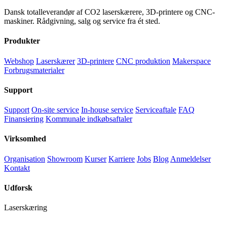
Dansk totalleverandør af CO2 laserskærere, 3D-printere og CNC-
maskiner. Rådgivning, salg og service fra ét sted.
Produkter
Webshop
Laserskærer
3D-printere
CNC produktion
Makerspace
Forbrugsmaterialer
Support
Support
On-site service
In-house service
Serviceaftale
FAQ
Finansiering
Kommunale indkøbsaftaler
Virksomhed
Organisation
Showroom
Kurser
Karriere
Jobs
Blog
Anmeldelser
Kontakt
Udforsk
Laserskæring