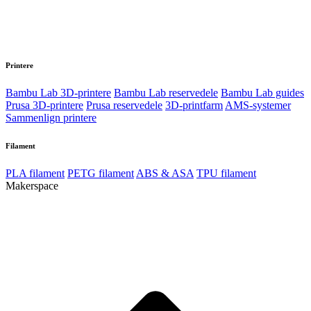
Printere
Bambu Lab 3D-printere
Bambu Lab reservedele
Bambu Lab guides
Prusa 3D-printere
Prusa reservedele
3D-printfarm
AMS-systemer
Sammenlign printere
Filament
PLA filament
PETG filament
ABS & ASA
TPU filament
Makerspace