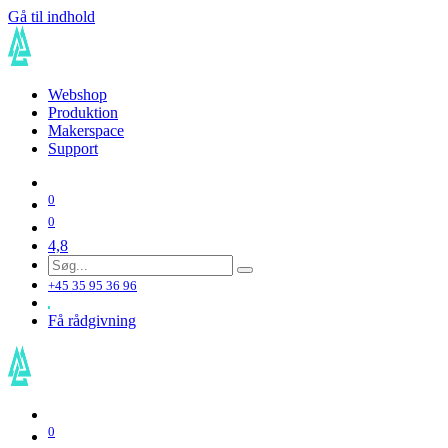
Gå til indhold
Webshop
Produktion
Makerspace
Support
0
0
4,8
+45 35 95 36 96
Få rådgivning
0