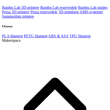
Bambu Lab 3D-printere
Bambu Lab reservedele
Bambu Lab guides
Prusa 3D-printere
Prusa reservedele
3D-printfarm
AMS-systemer
Sammenlign printere
Filament
PLA filament
PETG filament
ABS & ASA
TPU filament
Makerspace