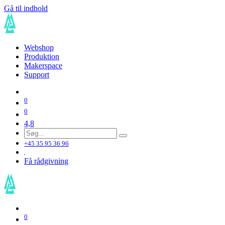
Gå til indhold
Webshop
Produktion
Makerspace
Support
0
0
4,8
+45 35 95 36 96
Få rådgivning
0