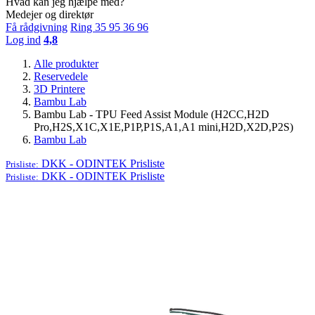
Hvad kan jeg hjælpe med?
Medejer og direktør
Få rådgivning
Ring 35 95 36 96
Log ind
4,8
Alle produkter
Reservedele
3D Printere
Bambu Lab
Bambu Lab - TPU Feed Assist Module (H2CC,H2D
Pro,H2S,X1C,X1E,P1P,P1S,A1,A1 mini,H2D,X2D,P2S)
Bambu Lab
DKK - ODINTEK
Prisliste
Prisliste:
DKK - ODINTEK
Prisliste
Prisliste: