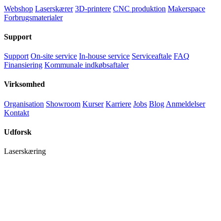
Webshop
Laserskærer
3D-printere
CNC produktion
Makerspace
Forbrugsmaterialer
Support
Support
On-site service
In-house service
Serviceaftale
FAQ
Finansiering
Kommunale indkøbsaftaler
Virksomhed
Organisation
Showroom
Kurser
Karriere
Jobs
Blog
Anmeldelser
Kontakt
Udforsk
Laserskæring